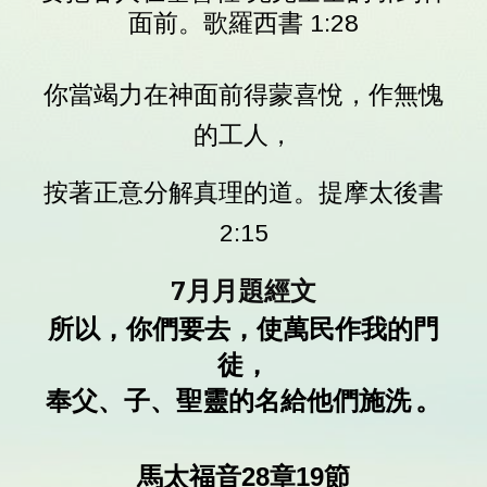
面前。歌羅西書 1:28
你當竭力在神面前得蒙喜悅，作無愧
的工人，
按著正意分解真理的道。提摩太後書
2:15
7
月月題經文
所以，你們要去，使萬民作我的門
徒，
奉父、子、聖靈的名給他們施洗 。
馬太福音28章19節