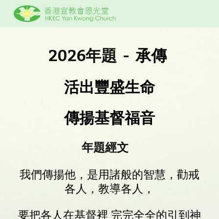
Skip to main content
Skip to navigation
2026
年題
-
承傳
活出豐盛生命
傳揚基督福音
年題經文
我們傳揚他，是用諸般的智慧，勸戒
各人，教導各人，
要把各人在基督裡 完完全全的引到神