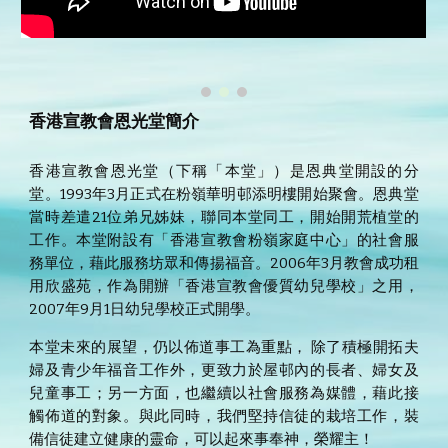
香港宣教會恩光堂簡介
香港宣教會恩光堂（下稱「本堂」）是恩典堂開設的分
堂。1993年3月正式在粉嶺華明邨添明樓開始聚會。恩典堂
當時差遣21位弟兄姊妹，聯同本堂同工，開始開荒植堂的
工作。本堂附設有「香港宣教會粉嶺家庭中心」的社會服
務單位，藉此服務坊眾和傳揚福音。2006年3月教會成功租
用欣盛苑，作為開辦「香港宣教會優質幼兒學校」之用，
2007年9月1日幼兒學校正式開學。
本堂未來的展望，仍以佈道事工為重點， 除了積極開拓夫
婦及青少年福音工作外，更致力於屋邨內的長者、婦女及
兒童事工；另一方面，也繼續以社會服務為媒體，藉此接
觸佈道的對象。與此同時，我們堅持信徒的栽培工作，裝
備信徒建立健康的靈命，可以起來事奉神，榮耀主！